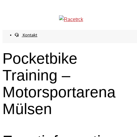
Start
Events
Pocketbike Training –
info@racetrck.de
0162 7821269
Motorsportarena Mülsen
Mein Konto
Kontakt
Pocketbike
Training –
Motorsportarena
Mülsen