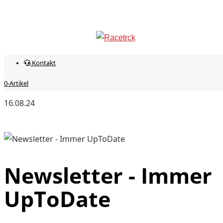
Pitbike Indoor
info@racetrck.de
0162 7821269
Mein Konto
Training
Kontakt
0-Artikel
16.08.24
Newsletter - Immer
UpToDate