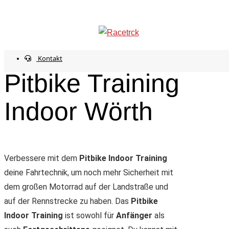
Start
Events
Pitbike Training Indoor Wörth
info@racetrck.de
0162 7821269
Mein Konto
Kontakt
Pitbike Training
Indoor Wörth
Verbessere mit dem
Pitbike Indoor Training
deine Fahrtechnik, um noch mehr Sicherheit mit
dem großen Motorrad auf der Landstraße und
auf der Rennstrecke zu haben. Das
Pitbike
Indoor Training
ist sowohl für
Anfänger
als