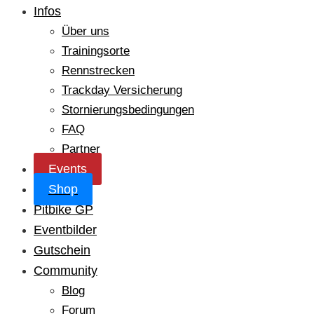
Infos
Über uns
Trainingsorte
Rennstrecken
Trackday Versicherung
Stornierungsbedingungen
FAQ
Partner
Events
Shop
Pitbike GP
Eventbilder
Gutschein
Community
Blog
Forum