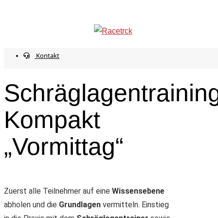
Start
Events
Schräglagentraining Kompakt
info@racetrck.de
0162 7821269
„Vormittag“
Mein Konto
Kontakt
Schräglagentrainin
Kompakt
„Vormittag“
Zuerst alle Teilnehmer auf eine
Wissensebene
abholen und die
Grundlagen
vermitteln. Einstieg