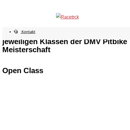
Rider & Class
info@racetrck.de
0162 7821269
Mein Konto
Kontakt
Hier findest du alle Fahrer in den
jeweiligen Klassen der DMV Pitbike
Meisterschaft
Open Class