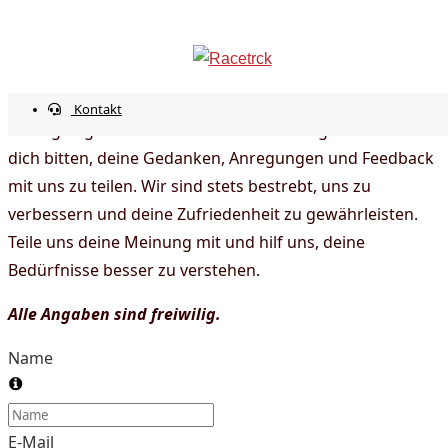
Feedbackbogen zum
info@racetrck.de
0162 7821269
Pitbiketraining Cheb
Mein Konto
Kontakt
Wir legen großen Wert auf deine Meinung und möchten
dich bitten, deine Gedanken, Anregungen und Feedback
mit uns zu teilen. Wir sind stets bestrebt, uns zu
verbessern und deine Zufriedenheit zu gewährleisten.
Teile uns deine Meinung mit und hilf uns, deine
Bedürfnisse besser zu verstehen.
Alle Angaben sind freiwilig.
Name
E-Mail