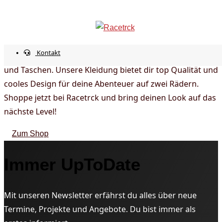
Racetrck Online-Shop
info@racetrck.de
0162 7821269
Mein Konto
Entdecke Racetrck – deinen Online-Shop für
Kontakt
Motorradfahrer. Finde stylische T-Shirts, Hoodies, Caps
und Taschen. Unsere Kleidung bietet dir top Qualität und
cooles Design für deine Abenteuer auf zwei Rädern.
Shoppe jetzt bei Racetrck und bring deinen Look auf das
nächste Level!
Zum Shop
Immer UpToDate
Mit unseren Newsletter erfährst du alles über neue
Termine, Projekte und Angebote. Du bist immer als